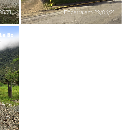
05/21
Encerra em
29/04/21
Leilão
Estrada do Salto no Piraí, Joinville - SC
04/21