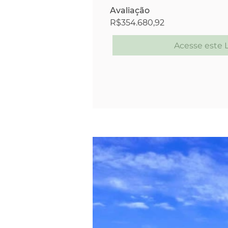
Avaliação
R$354.680,92
Acesse este L