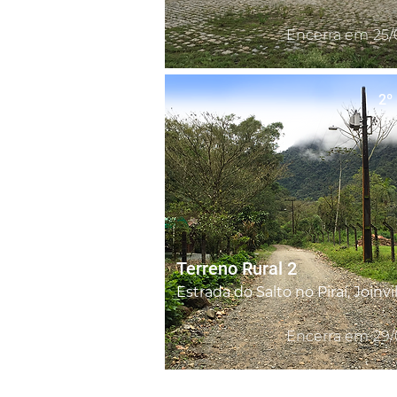
Encerra em
25/
2º 
Terreno Rural 2
Encerra em
29/