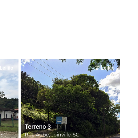
Leilão
2° Leilão
Terreno 3
 SC
Rua Aubé, Joinville-SC